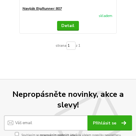
Naviják BigRunner 807
skladem
Detail
strana
z 1
Nepropásněte novinky, akce a
slevy!
Přihlásit se
Souhlasím se
zpracováním osobních údajů
za účelem rozesílky newsletteru.