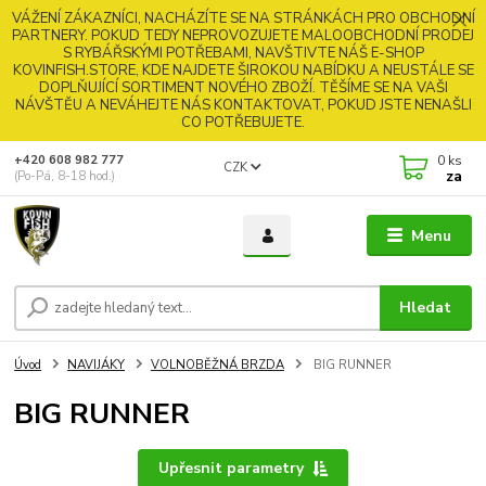
VÁŽENÍ ZÁKAZNÍCI, NACHÁZÍTE SE NA STRÁNKÁCH PRO OBCHODNÍ
PARTNERY. POKUD TEDY NEPROVOZUJETE MALOOBCHODNÍ PRODEJ
S RYBÁŘSKÝMI POTŘEBAMI, NAVŠTIVTE NÁŠ E-SHOP
KOVINFISH.STORE, KDE NAJDETE ŠIROKOU NABÍDKU A NEUSTÁLE SE
DOPLŇUJÍCÍ SORTIMENT NOVÉHO ZBOŽÍ. TĚŠÍME SE NA VAŠI
NÁVŠTĚU A NEVÁHEJTE NÁS KONTAKTOVAT, POKUD JSTE NENAŠLI
CO POTŘEBUJETE.
0
ks
+420 608 982 777
CZK
za
(Po-Pá, 8-18 hod.)
Menu
Hledat
Úvod
NAVIJÁKY
VOLNOBĚŽNÁ BRZDA
BIG RUNNER
BIG RUNNER
Upřesnit parametry