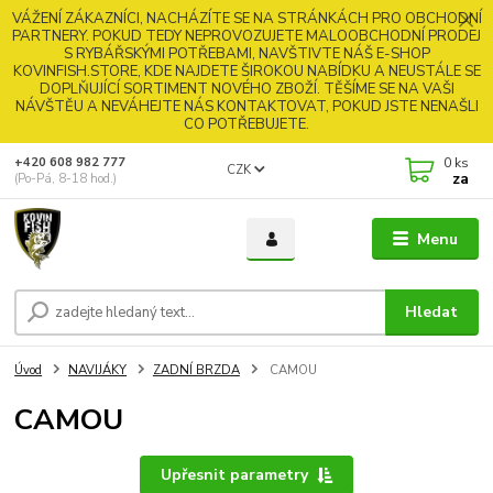
VÁŽENÍ ZÁKAZNÍCI, NACHÁZÍTE SE NA STRÁNKÁCH PRO OBCHODNÍ
PARTNERY. POKUD TEDY NEPROVOZUJETE MALOOBCHODNÍ PRODEJ
S RYBÁŘSKÝMI POTŘEBAMI, NAVŠTIVTE NÁŠ E-SHOP
KOVINFISH.STORE, KDE NAJDETE ŠIROKOU NABÍDKU A NEUSTÁLE SE
DOPLŇUJÍCÍ SORTIMENT NOVÉHO ZBOŽÍ. TĚŠÍME SE NA VAŠI
NÁVŠTĚU A NEVÁHEJTE NÁS KONTAKTOVAT, POKUD JSTE NENAŠLI
CO POTŘEBUJETE.
0
ks
+420 608 982 777
CZK
za
(Po-Pá, 8-18 hod.)
Menu
Hledat
Úvod
NAVIJÁKY
ZADNÍ BRZDA
CAMOU
CAMOU
Upřesnit parametry