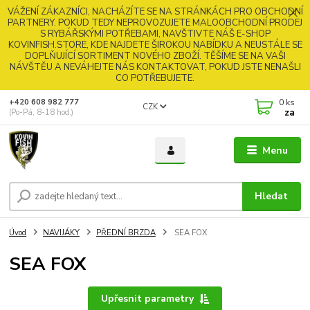
VÁŽENÍ ZÁKAZNÍCI, NACHÁZÍTE SE NA STRÁNKÁCH PRO OBCHODNÍ
PARTNERY. POKUD TEDY NEPROVOZUJETE MALOOBCHODNÍ PRODEJ
S RYBÁŘSKÝMI POTŘEBAMI, NAVŠTIVTE NÁŠ E-SHOP
KOVINFISH.STORE, KDE NAJDETE ŠIROKOU NABÍDKU A NEUSTÁLE SE
DOPLŇUJÍCÍ SORTIMENT NOVÉHO ZBOŽÍ. TĚŠÍME SE NA VAŠI
NÁVŠTĚU A NEVÁHEJTE NÁS KONTAKTOVAT, POKUD JSTE NENAŠLI
CO POTŘEBUJETE.
0
ks
+420 608 982 777
CZK
za
(Po-Pá, 8-18 hod.)
Menu
Hledat
Úvod
NAVIJÁKY
PŘEDNÍ BRZDA
SEA FOX
SEA FOX
Upřesnit parametry