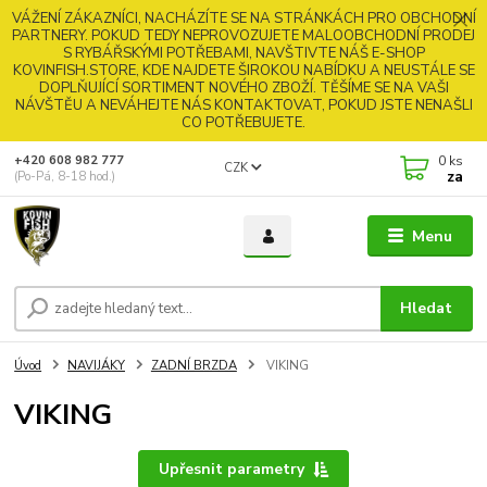
VÁŽENÍ ZÁKAZNÍCI, NACHÁZÍTE SE NA STRÁNKÁCH PRO OBCHODNÍ
PARTNERY. POKUD TEDY NEPROVOZUJETE MALOOBCHODNÍ PRODEJ
S RYBÁŘSKÝMI POTŘEBAMI, NAVŠTIVTE NÁŠ E-SHOP
KOVINFISH.STORE, KDE NAJDETE ŠIROKOU NABÍDKU A NEUSTÁLE SE
DOPLŇUJÍCÍ SORTIMENT NOVÉHO ZBOŽÍ. TĚŠÍME SE NA VAŠI
NÁVŠTĚU A NEVÁHEJTE NÁS KONTAKTOVAT, POKUD JSTE NENAŠLI
CO POTŘEBUJETE.
0
ks
+420 608 982 777
CZK
za
(Po-Pá, 8-18 hod.)
Menu
Hledat
Úvod
NAVIJÁKY
ZADNÍ BRZDA
VIKING
VIKING
Upřesnit parametry