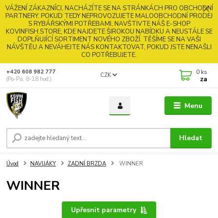
VÁŽENÍ ZÁKAZNÍCI, NACHÁZÍTE SE NA STRÁNKÁCH PRO OBCHODNÍ
PARTNERY. POKUD TEDY NEPROVOZUJETE MALOOBCHODNÍ PRODEJ
S RYBÁŘSKÝMI POTŘEBAMI, NAVŠTIVTE NÁŠ E-SHOP
KOVINFISH.STORE, KDE NAJDETE ŠIROKOU NABÍDKU A NEUSTÁLE SE
DOPLŇUJÍCÍ SORTIMENT NOVÉHO ZBOŽÍ. TĚŠÍME SE NA VAŠI
NÁVŠTĚU A NEVÁHEJTE NÁS KONTAKTOVAT, POKUD JSTE NENAŠLI
CO POTŘEBUJETE.
0
ks
+420 608 982 777
CZK
za
(Po-Pá, 8-18 hod.)
Menu
Hledat
Úvod
NAVIJÁKY
ZADNÍ BRZDA
WINNER
WINNER
Upřesnit parametry