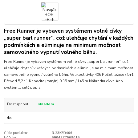
Free Runner je vybaven systémem volné cívky
„super bait runner“, což ulehčuje chytání v každých
podmínkách a eliminuje na minimum možnost
samovolného vypnutí volného běhu.
Free Runner je vybaven systémem volné cívky „super bait runner“, což
ulehčuje chytání v každých podmínkách a eliminuje na minimum možnost
samovolného vypnutí volného běhu. Velikost cívky 406 Počet ložisek 5+1
Převod 5,2 : 1 Kapacita (mm/m) 0,35 mm / 145 m Náhradní cívka Ano -
systém ...
celý popis
Dostupnost
skladem
/
ks
Číslo produktu:
R.23KFR406
EAN kód:
5904277569015