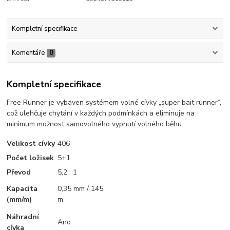
Kompletní specifikace
Komentáře
0
Kompletní specifikace
Free Runner je vybaven systémem volné cívky „super bait runner“,
což ulehčuje chytání v každých podmínkách a eliminuje na
minimum možnost samovolného vypnutí volného běhu.
Velikost cívky
406
Počet ložisek
5+1
Převod
5,2 : 1
Kapacita
0,35 mm / 145
(mm/m)
m
Náhradní
Ano
cívka