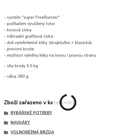
- systém "super FreeRunner"
- počítačem vyvážený rotor
- kovová cívka
- náhradní grafitová cívka
- dvě vyměnitelné kliky (dvojkľučka + klasická)
- precizní brzda
- možnost výměny kliky na levou / pravou stranu
- síla brzdy 5,5 kg
- váha 380 g
Zboží zařazeno v kategoriích
RYBÁŘSKÉ POTŘEBY
NAVIJÁKY
VOLNOBĚŽNÁ BRZDA