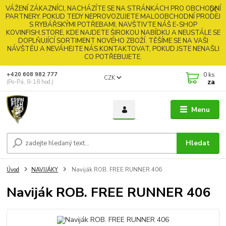
VÁŽENÍ ZÁKAZNÍCI, NACHÁZÍTE SE NA STRÁNKÁCH PRO OBCHODNÍ
PARTNERY. POKUD TEDY NEPROVOZUJETE MALOOBCHODNÍ PRODEJ
S RYBÁŘSKÝMI POTŘEBAMI, NAVŠTIVTE NÁŠ E-SHOP
KOVINFISH.STORE, KDE NAJDETE ŠIROKOU NABÍDKU A NEUSTÁLE SE
DOPLŇUJÍCÍ SORTIMENT NOVÉHO ZBOŽÍ. TĚŠÍME SE NA VAŠI
NÁVŠTĚU A NEVÁHEJTE NÁS KONTAKTOVAT, POKUD JSTE NENAŠLI
CO POTŘEBUJETE.
0
ks
+420 608 982 777
CZK
za
(Po-Pá, 8-18 hod.)
Menu
Hledat
Úvod
NAVIJÁKY
Naviják ROB. FREE RUNNER 406
Naviják ROB. FREE RUNNER 406