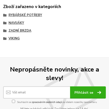
Zboží zařazeno v kategoriích
RYBÁŘSKÉ POTŘEBY
NAVIJÁKY
ZADNÍ BRZDA
VIKING
Nepropásněte novinky, akce a
slevy!
Přihlásit se
Souhlasím se
zpracováním osobních údajů
za účelem rozesílky newsletteru.
Můžete se kdykoli odhlásit. Zasíláme jednou za 14 dní.