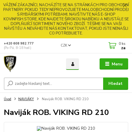
VÁŽENÍ ZÁKAZNÍCI, NACHÁZÍTE SE NA STRÁNKÁCH PRO OBCHODNÍ
PARTNERY. POKUD TEDY NEPROVOZUJETE MALOOBCHODNÍ PRODEJ
S RYBÁŘSKÝMI POTŘEBAMI, NAVŠTIVTE NÁŠ E-SHOP
KOVINFISH.STORE, KDE NAJDETE ŠIROKOU NABÍDKU A NEUSTÁLE SE
DOPLŇUJÍCÍ SORTIMENT NOVÉHO ZBOŽÍ. TĚŠÍME SE NA VAŠI
NÁVŠTĚU A NEVÁHEJTE NÁS KONTAKTOVAT, POKUD JSTE NENAŠLI
CO POTŘEBUJETE.
0
ks
+420 608 982 777
CZK
za
(Po-Pá, 8-18 hod.)
Menu
Hledat
Úvod
NAVIJÁKY
Naviják ROB. VIKING RD 210
Naviják ROB. VIKING RD 210