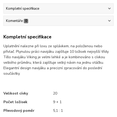
Kompletní specifikace
Komentáře
0
Kompletní specifikace
Uplatnění nalezne při lovu ze splávkem, na položenou nebo
přívlač. Plynulou práci navijáku zajišťuje 10 ložisek nejvyšší třídy.
Tělo navijáku
Viking
je velmi lehké a je kombinováno s cívkou
velkého průměru, která zajišťuje velký návin na jednu otáčku.
Elegantní design navijáku a precizní zpracování do poslední
součástky.
Velikost cívky
20
Počet ložisek
9 + 1
Převodový poměr
5,1 : 1