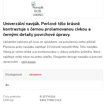
Univerzální naviják. Perlové tělo krásně
kontrastuje s černou prolamovanou cívkou a
černými detaily povrchové úpravy.
Uplatnění nalezne při lovu ze splávkem, na položenou nebo přívlač.
Plynulou práci navijáku zajišťuje 10 ložisek nejvyšší třídy. Tělo navijáku
Viking je velmi lehké a je kombinováno s cívkou velkého průměru, která
zajišťuje velký návin na jednu otáčku. Elegantní design navijáku a precizní
zpracování ...
celý popis
Dostupnost
skladem
/
ks
Číslo produktu:
R.23TVI210
EAN kód:
5901779617213