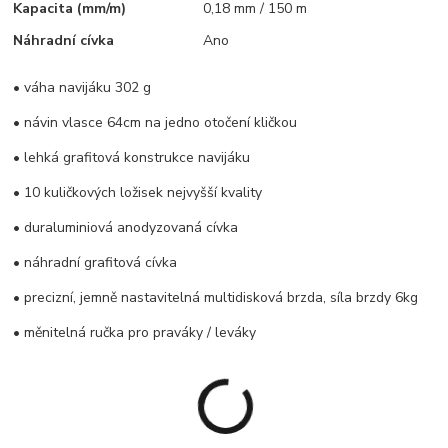
Kapacita (mm/m)
0,18 mm / 150 m
Náhradní cívka
Ano
• váha navijáku 302 g
• návin vlasce 64cm na jedno otočení kličkou
• lehká grafitová konstrukce navijáku
• 10 kuličkových ložisek nejvyšší kvality
• duraluminiová anodyzovaná cívka
• náhradní grafitová cívka
• precizní, jemně nastavitelná multidisková brzda, síla brzdy 6kg
• měnitelná ručka pro praváky / leváky