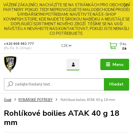
VÁŽENÍ ZÁKAZNÍCI, NACHÁZÍTE SE NA STRÁNKÁCH PRO OBCHODNÍ
PARTNERY. POKUD TEDY NEPROVOZUJETE MALOOBCHODNÍ PRODEJ
S RYBÁŘSKÝMI POTŘEBAMI, NAVŠTIVTE NÁŠ E-SHOP
KOVINFISH.STORE, KDE NAJDETE ŠIROKOU NABÍDKU A NEUSTÁLE SE
DOPLŇUJÍCÍ SORTIMENT NOVÉHO ZBOŽÍ. TĚŠÍME SE NA VAŠI
NÁVŠTĚU A NEVÁHEJTE NÁS KONTAKTOVAT, POKUD JSTE NENAŠLI
CO POTŘEBUJETE.
0
ks
+420 608 982 777
CZK
za
(Po-Pá, 8-18 hod.)
Menu
Hledat
Úvod
RYBÁŘSKÉ POTŘEBY
Rohlíkové boilies ATAK 40 g 18 mm
Rohlíkové boilies ATAK 40 g 18
mm