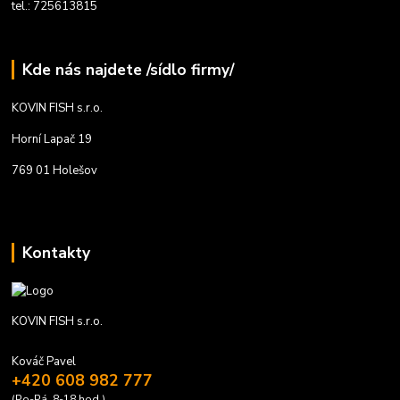
tel.: 725613815
Kde nás najdete /sídlo firmy/
KOVIN FISH s.r.o.
Horní Lapač 19
769 01 Holešov
Kontakty
KOVIN FISH s.r.o.
Kováč Pavel
+420 608 982 777
(Po-Pá, 8-18 hod.)