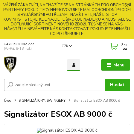
VÁŽENÍ ZÁKAZNÍCI, NACHÁZÍTE SE NA STRÁNKÁCH PRO OBCHODNÍ
PARTNERY. POKUD TEDY NEPROVOZUJETE MALOOBCHODNÍ PRODEJ
S RYBÁŘSKÝMI POTŘEBAMI, NAVŠTIVTE NÁŠ E-SHOP
KOVINFISH.STORE, KDE NAJDETE ŠIROKOU NABÍDKU A NEUSTÁLE SE
DOPLŇUJÍCÍ SORTIMENT NOVÉHO ZBOŽÍ. TĚŠÍME SE NA VAŠI
NÁVŠTĚU A NEVÁHEJTE NÁS KONTAKTOVAT, POKUD JSTE NENAŠLI
CO POTŘEBUJETE.
0
ks
+420 608 982 777
CZK
za
(Po-Pá, 8-18 hod.)
Menu
Hledat
Úvod
SIGNALIZÁTORY, SWINGERY
Signalizátor ESOX AB 9000 č
Signalizátor ESOX AB 9000 č